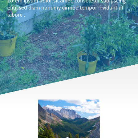
Lorem ipsum dolor sit amet, consetetur sadipscing
elitr, sed diam nonumy eirmod tempor invidunt ut
labore .